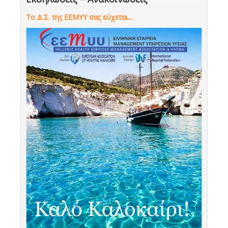
Το Δ.Σ. της ΕΕΜΥΥ σας εύχεται...