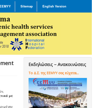
 ΕΕΜΥΥ
Sitemap
English Version
ement
Εκδηλώσεις – Ανακοινώσεις
Το Δ.Σ. της ΕΕΜΥΥ σας εύχεται...
ών,
ετικά με
κριμένου