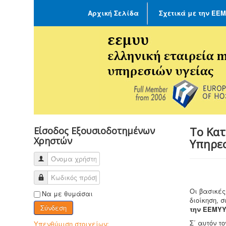
Αρχική Σελίδα
Σχετικά με την ΕΕ
Το Κατ
Είσοδος Εξουσιοδοτημένων
Χρηστών
Υπηρεσ
Οι βασικέ
Να με θυμάσαι
διοίκηση, 
Σύνδεση
την ΕΕΜΥ
Σ΄ αυτόν τ
Υπενθύμιση στοιχείων;