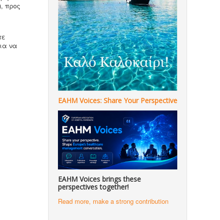
, προς
τε
ια να
EAHM Voices: Share Your Perspective
EAHM Voices brings these
perspectives together!
Read more, make a strong contribution